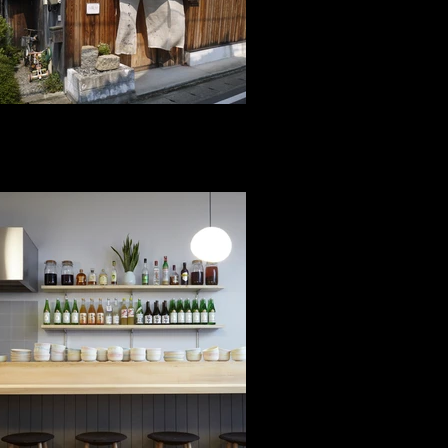
相花・郷(Souka・ya) 香川県坂出市林田町
3492 Tel:0877-47-2848