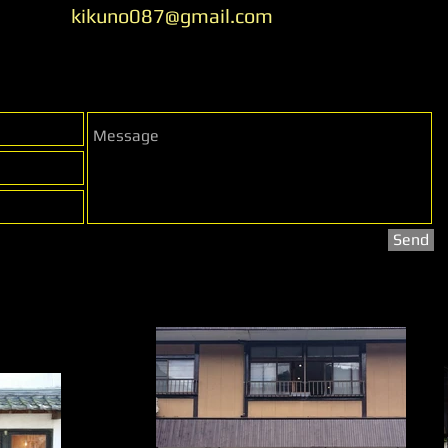
kikuno087@gmail.com
Send