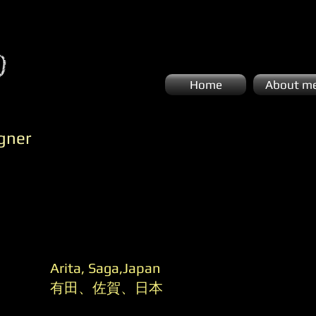
Home
About m
gner
Arita, Saga,Japan
​有田、佐賀、日本