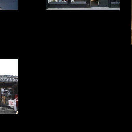
7 Tel:0586-76-
the shop of interest 1058 Argyle St, Glasgow G3
Aichi-ken 491-0873,
8LY, UK
98
Awaisa 903-2
ure Phone: 0748-60-