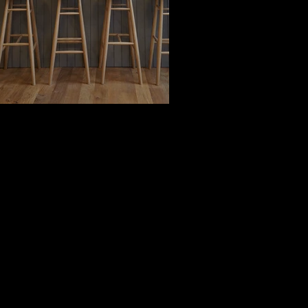
89 Kingsland High St, London E8 2PB, UK
+44 20 7686 5634