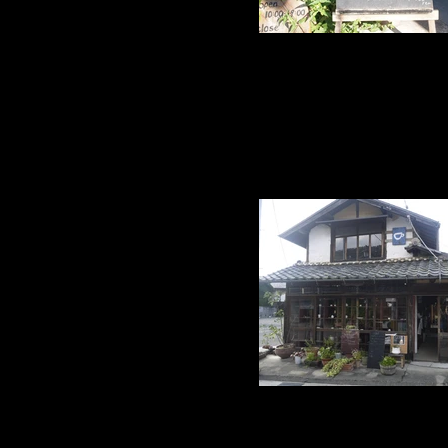
木の家具すえひろ・Konon 愛知県一宮市せんい3-9-
9898 3 Chome-9-7 Seni, Ichinomiya-shi, 
Japan Tel+81 586-76-98
カフェあわいさ 滋賀県甲賀市長野903-2 Cafe 
Shigarakicho Nagano, Koka, Shiga Prefect
2160