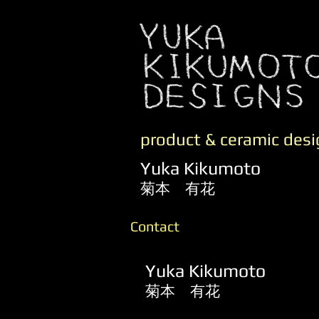
product & ceramic desi
Yuka Kikumoto
菊本 有花
Contact
Yuka Kikumoto
菊本 有花